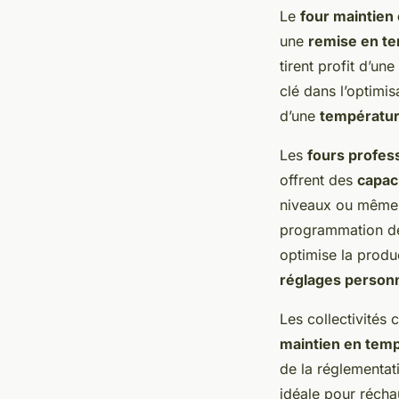
Le
four maintien
une
remise en te
tirent profit d’une
clé dans l’optimi
d’une
température
Les
fours profess
offrent des
capac
niveaux ou même 2
programmation de 
optimise la produ
réglages personn
Les collectivités 
maintien en temp
de la réglementat
idéale pour réchau