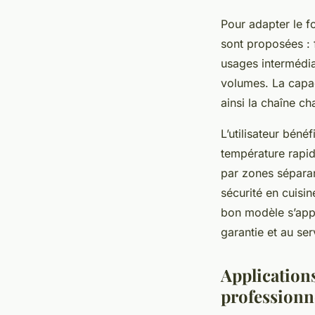
Pour adapter le f
sont proposées : 
usages intermédia
volumes. La capac
ainsi la chaîne ch
L’utilisateur béné
température rapid
par zones séparant
sécurité en cuisi
bon modèle s’appu
garantie et au se
Applications
professionn