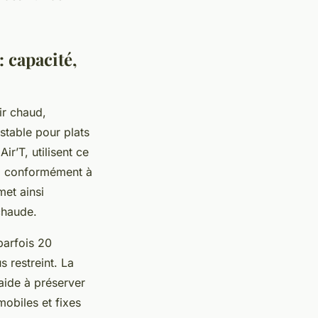
 capacité,
ir chaud,
stable pour plats
r’T, utilisent ce
e, conformément à
et ainsi
 chaude.
parfois 20
 restreint. La
aide à préserver
obiles et fixes