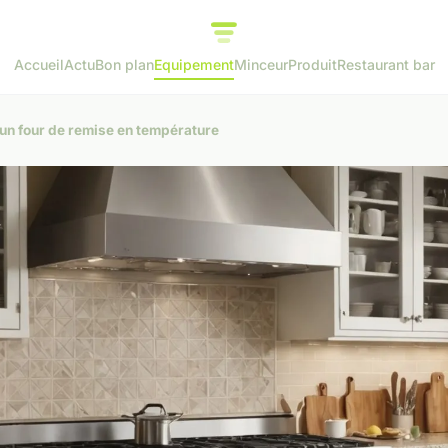
Accueil
Actu
Bon plan
Equipement
Minceur
Produit
Restaurant bar
 un four de remise en température