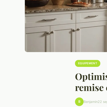
EQUIPEMENT
Optimis
remise 
B
Benjamin
22 se