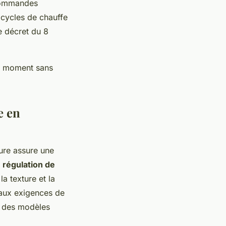
 commandes
s cycles de chauffe
e décret du 8
ut moment sans
e en
ture assure une
e
régulation de
la texture et la
 aux exigences de
te des modèles