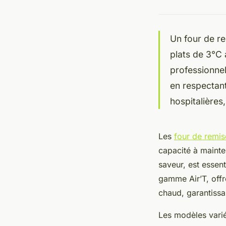
Un four de r
plats de 3°C 
professionnel
en respectant
hospitalières,
Les
four de remis
capacité à mainten
saveur, est essen
gamme Air’T, offr
chaud, garantissa
Les modèles varié