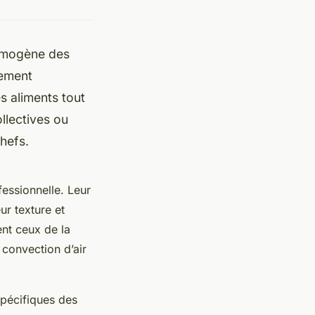
homogène des
pement
s aliments tout
llectives ou
chefs.
fessionnelle. Leur
ur texture et
ent ceux de la
convection d’air
spécifiques des