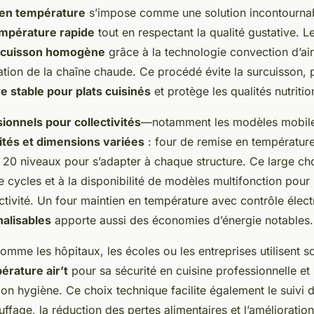
 en température
s’impose comme une solution incontournab
mpérature rapide
tout en respectant la qualité gustative. L
cuisson homogène
grâce à la technologie convection d’ai
sation de la chaîne chaude. Ce procédé évite la surcuisson, 
 stable pour plats cuisinés
et protège les qualités nutritio
ionnels pour collectivités
—notamment les modèles mobile
ités et dimensions variées
: four de remise en température
0 niveaux pour s’adapter à chaque structure. Ce large choix
cycles et à la disponibilité de modèles multifonction pour 
ctivité. Un four maintien en température avec contrôle élec
alisables
apporte aussi des économies d’énergie notables.
comme les hôpitaux, les écoles ou les entreprises utilisent 
érature air’t
pour sa sécurité en cuisine professionnelle et 
ion hygiène. Ce choix technique facilite également le suivi 
ffage, la réduction des pertes alimentaires et l’amélioratio