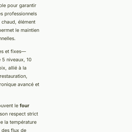
le pour garantir
es professionnels
r chaud, élément
permet le maintien
nnelles.
s et fixes—
 5 niveaux, 10
, allié à la
restauration,
tronique avancé et
souvent le
four
son respect strict
de la température
n des flux de