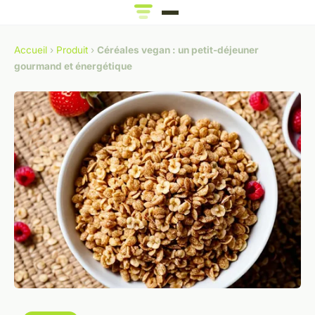
Accueil
›
Produit
›
Céréales vegan : un petit-déjeuner
gourmand et énergétique