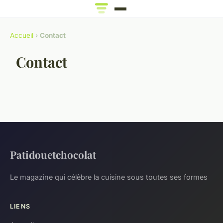
Accueil
›
Contact
Contact
Patidouetchocolat
Le magazine qui célèbre la cuisine sous toutes ses formes
LIENS