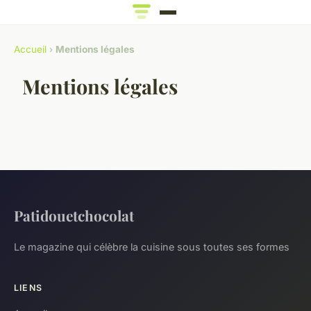
Accueil
›
Mentions légales
Mentions légales
Patidouetchocolat
Le magazine qui célèbre la cuisine sous toutes ses formes
LIENS