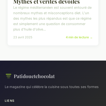
Mythes et vérités dévoilés
Le régime méditerranéen est souvent entouré de
nombreux mythes et misconceptions diet. L'un
des mythes les plus répandus est que ce régime
est simplement une question de consommer
plus d'huile d'olive...
23 avril 2025
4 min de lecture →
Patidouetchocolat
Le magazine qui célèbre la cuisine sous toutes ses formes
LIENS