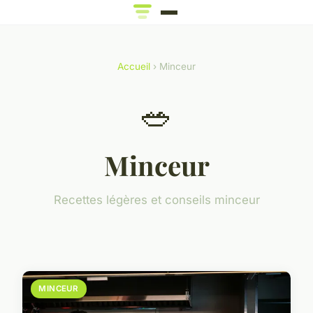
Accueil
› Minceur
🥗
Minceur
Recettes légères et conseils minceur
MINCEUR