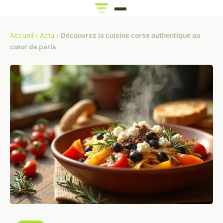
Accueil
›
Actu
›
Découvrez la cuisine corse authentique au
cœur de paris