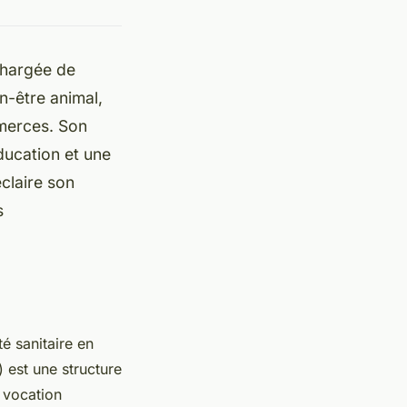
Chargée de
en-être animal,
mmerces. Son
ducation et une
claire son
s
é sanitaire en
 est une structure
a vocation