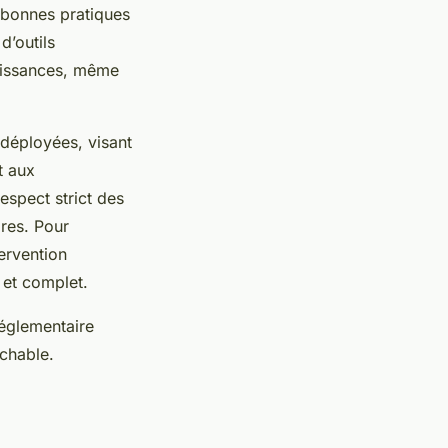
s bonnes pratiques
d’outils
naissances, même
 déployées, visant
t aux
espect strict des
ires. Pour
ervention
s et complet.
réglementaire
ochable.