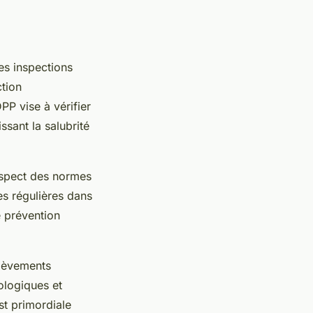
es inspections
ction
PP vise à vérifier
sant la salubrité
respect des normes
tes régulières dans
e prévention
.
élèvements
ologiques et
st primordiale