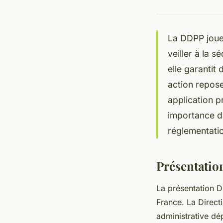
La DDPP joue 
veiller à la s
elle garantit
action repos
application 
importance da
réglementatio
Présentatio
La présentation D
France. La Direct
administrative dép