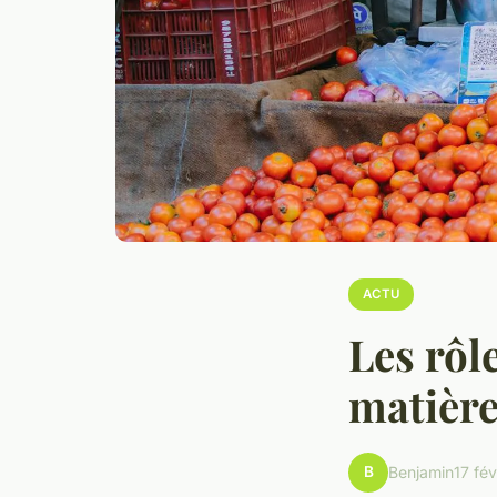
ACTU
Les rôl
matière
B
Benjamin
17 fé