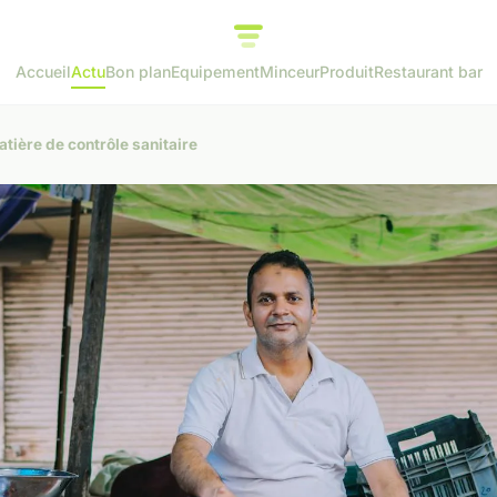
Accueil
Actu
Bon plan
Equipement
Minceur
Produit
Restaurant bar
atière de contrôle sanitaire