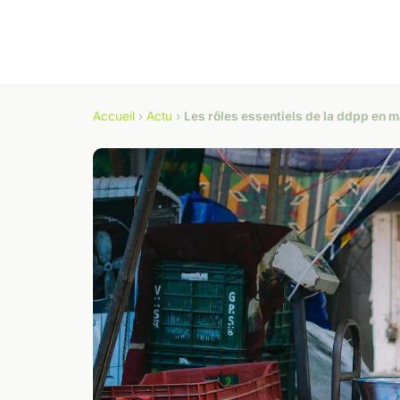
Accueil
›
Actu
›
Les rôles essentiels de la ddpp en m