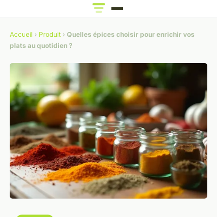
Accueil
›
Produit
›
Quelles épices choisir pour enrichir vos
plats au quotidien ?