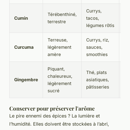
Currys,
Térébenthiné,
Cumin
tacos,
2 
terrestre
légumes rôtis
Terreuse,
Currys, riz,
Curcuma
légèrement
sauces,
2 
amère
smoothies
Piquant,
Thé, plats
chaleureux,
2 
Gingembre
asiatiques,
légèrement
po
pâtisseries
sucré
Conserver pour préserver l'arôme
Le pire ennemi des épices ? La lumière et
l’humidité. Elles doivent être stockées à l’abri,