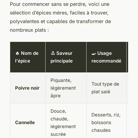
Pour commencer sans se perdre, voici une
sélection d’épices mères, faciles à trouver,
polyvalentes et capables de transformer de
nombreux plats :
⏳ 
🧄 Nom de
👃 Saveur
🍳 Usage
co
l'épice
principale
recommandé
mo
Piquante,
Tout type de
2 
Poivre noir
légèrement
plat salé
(en
âpre
Douce,
Desserts, riz,
chaude,
Cannelle
boissons
2 
légèrement
chaudes
sucrée